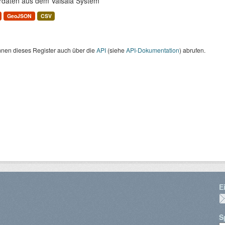
rdaten aus dem Vaisala System
GeoJSON
CSV
nnen dieses Register auch über die
API
(siehe
API-Dokumentation
) abrufen.
E
S