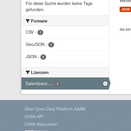
Wette
Für diese Suche wurden keine Tags
gefunden.
JSON
Formate
Sie kö
CSV
-
1
GeoJSON
-
1
JSON
-
1
Lizenzen
Datenlizenz...
-
1
Über Open Data Plattform KAAW
CKAN-API
CKAN Association