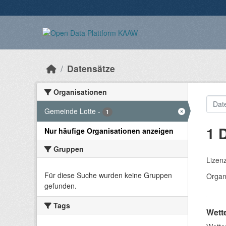
Überspringen zum Hauptinhalt
Datensätze
Organisationen
Gemeinde Lotte
-
1
1 
Nur häufige Organisationen anzeigen
Gruppen
Lizen
Für diese Suche wurden keine Gruppen
Organ
gefunden.
Tags
Wett